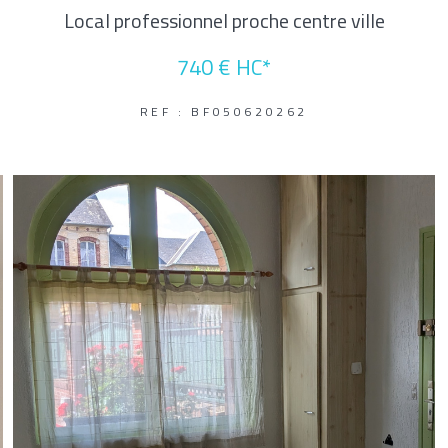
Local professionnel proche centre ville
740 €
HC*
REF : BF050620262