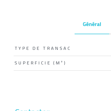
Général
TRAD_ZEPHYR_Caracteristique
TRAD_ZEPHYR_Valeurs
TYPE DE TRANSAC
SUPERFICIE (M²)