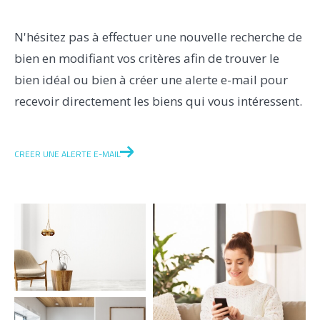
N'hésitez pas à effectuer une nouvelle recherche de
Pièces
bien en modifiant vos critères afin de trouver le
bien idéal ou bien à créer une alerte e-mail pour
1
2
3
4
5+
recevoir directement les biens qui vous intéressent.
Localisation
CREER UNE ALERTE E-MAIL
Surface
AFFINER LES CRITÈRES