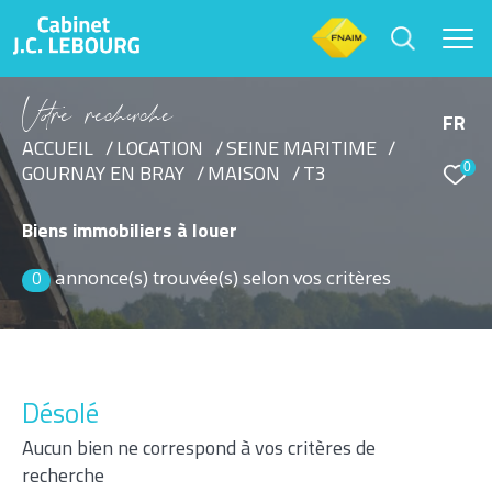
V
o
r
e
r
e
c
e
c
e
FR
ACCUEIL
LOCATION
SEINE MARITIME
0
GOURNAY EN BRAY
MAISON
T3
Effectuer une recherche
et trouver le bien qui correspond à vos critères
Biens immobiliers à louer
annonce(s) trouvée(s) selon vos critères
Type d'offre
0
Location
Type de bien
Sélectionner
Désolé
Aucun bien ne correspond à vos critères de
Budget
recherche