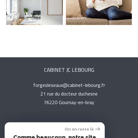
Parking
Terrasse
Piscine
FILTRER PAR
Coups De Coeur
Exclusivités
Nouveautés
CABINET JC LEBOURG
RECHERCHER
forgesleseaux@cabinet-lebourg.fr
21 rue du docteur duchesne
76220
gournay-en-bray
On en reste là
Adhérents
Comme beaucoup, notre site