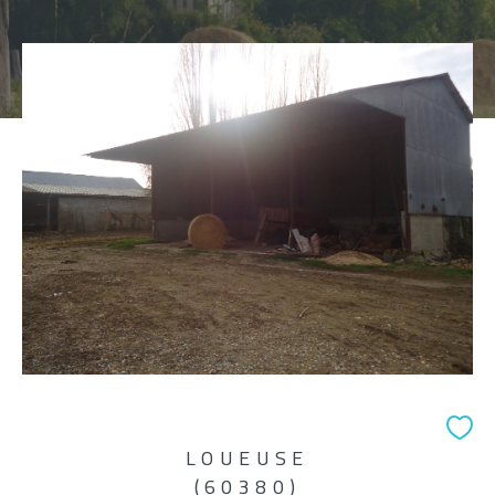
Pièces
1
2
3
4
5+
Localisation
Surface
AFFINER LES CRITÈRES
LOUEUSE
(60380)