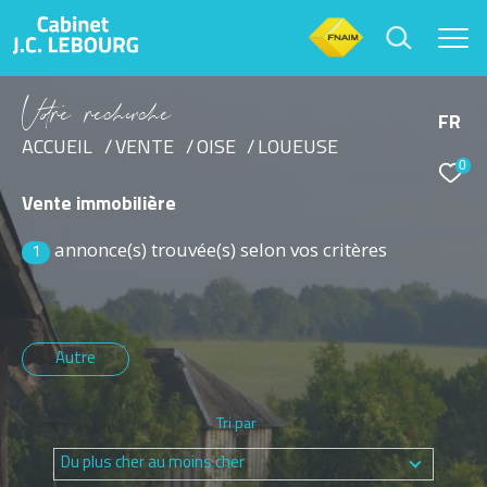
V
o
r
e
r
e
c
e
c
e
FR
ACCUEIL
VENTE
OISE
LOUEUSE
0
Effectuer une recherche
Vente immobilière
et trouver le bien qui correspond à vos critères
annonce(s) trouvée(s) selon vos critères
1
Type d'offre
Vente
Autre
Type de bien
Sélectionner
Tri par
Budget
Du plus cher au moins cher