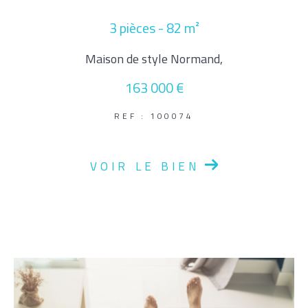
Parking
Terrasse
Piscine
3 pièces - 82 m²
FILTRER PAR
Maison de style Normand,
163 000 €
Coups De Coeur
Exclusivités
Nouveautés
REF : 100074
RECHERCHER
VOIR LE BIEN