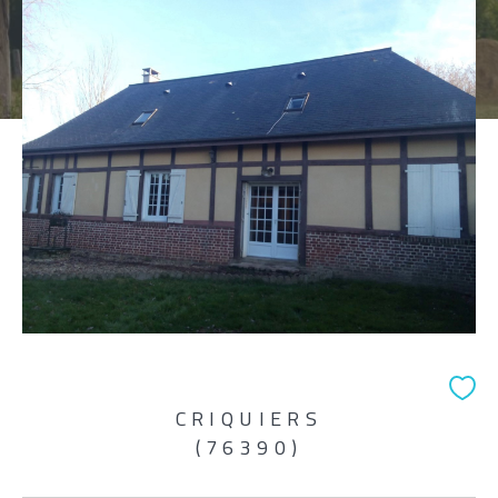
Pièces
1
2
3
4
5+
Localisation
Surface
AFFINER LES CRITÈRES
CRIQUIERS
(76390)