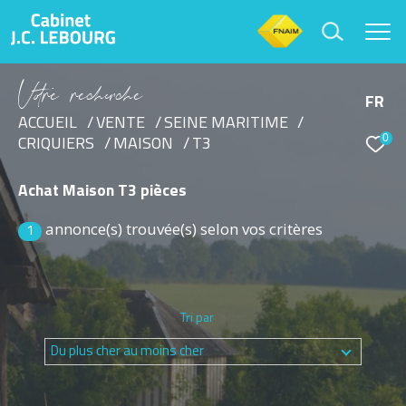
V
o
r
e
r
e
c
e
c
e
FR
ACCUEIL
VENTE
SEINE MARITIME
0
CRIQUIERS
MAISON
T3
Effectuer une recherche
et trouver le bien qui correspond à vos critères
Achat Maison T3 pièces
annonce(s) trouvée(s) selon vos critères
Type d'offre
1
Vente
Type de bien
Tri par
Sélectionner
Du plus cher au moins cher
Budget