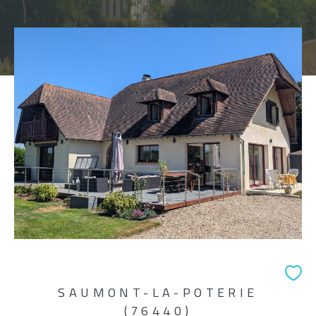
Pièces
1
2
3
4
5+
Localisation
Surface
AFFINER LES CRITÈRES
SAUMONT-LA-POTERIE
(76440)