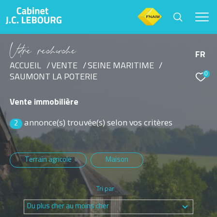
V
o
r
e
r
e
c
e
c
e
FR
ACCUEIL
VENTE
SEINE MARITIME
0
SAUMONT LA POTERIE
Effectuer une recherche
et trouver le bien qui correspond à vos critères
Vente immobilière
annonce(s) trouvée(s) selon vos critères
Type d'offre
2
Vente
Terrain agricole
Maison
Type de bien
Sélectionner
Tri par
Budget
Du plus cher au moins cher