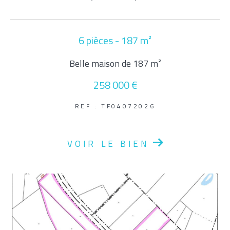
Parking
Terrasse
Piscine
FILTRER PAR
6 pièces - 187 m²
Belle maison de 187 m²
Coups De Coeur
Exclusivités
Nouveautés
258 000 €
REF : TF04072026
RECHERCHER
VOIR LE BIEN