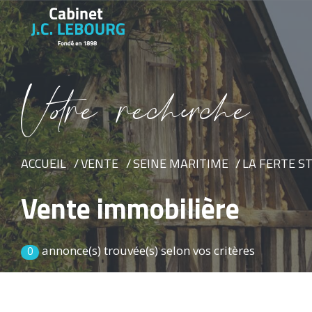
V
o
r
e
r
e
c
e
c
e
ACCUEIL
VENTE
SEINE MARITIME
LA FERTE S
Vente immobilière
annonce(s) trouvée(s) selon vos critères
0