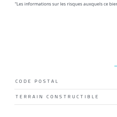
"Les informations sur les risques auxquels ce bie
TRAD_ZEPHYR_Caracteristique
TRAD_ZEPHYR_Valeurs
CODE POSTAL
TERRAIN CONSTRUCTIBLE