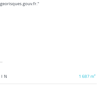
.georisques.gouv.fr."
AIN
1 687 m²