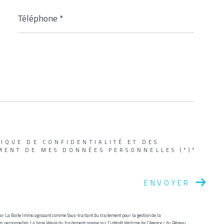
Téléphone
*
TIQUE DE CONFIDENTIALITÉ ET DES
MENT DE MES DONNÉES PERSONNELLES (*)*
ENVOYER
 par La Boite Immo agissant comme Sous-traitant du traitement pour la gestion de la
 personnelles. La base légale du traitement repose sur l'intérêt légitime de l'Agence / du Réseau.