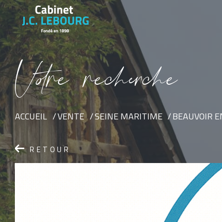
V
o
r
e
r
e
c
e
c
e
ACCUEIL
VENTE
SEINE MARITIME
BEAUVOIR E
RETOUR