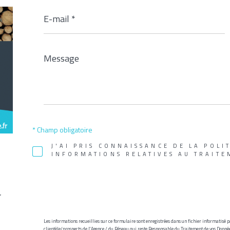
E-
mail
*
Message
*
* Champ obligatoire
J'AI PRIS CONNAISSANCE DE LA POLI
INFORMATIONS RELATIVES AU TRAITE
r
Les informations recueillies sur ce formulaire sont enregistrées dans un fichier informatisé
clientèle/prospects de l'Agence / du Réseau qui reste Responsable du Traitement de vos Données